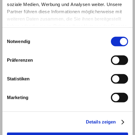
soziale Medien, Werbung und Analysen weiter. Unsere
Partner führen diese Informationen möglicherweise mit
weiteren Daten zusammen, die Sie ihnen bereitgestellt
haben oder die sie im Rahmen Ihrer Nutzung der Dienste
Captcha (Spam-Schutz-Code): *
gesammelt haben.
Einwilligungsauswahl
Notwendig
Präferenzen
Bitte geben Sie den Code ein
↺
Statistiken
*
Hiermit erkläre ich mich
einverstanden, dass meine in das
Marketing
Kontaktformular eingegebenen
Daten elektronisch gespeichert und
zum Zweck der Kontaktaufnahme
verarbeitet und genutzt werden. Mir
Details zeigen
ist bekannt, dass ich meine