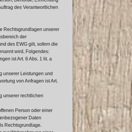
uftrag des Verantwortlichen
ie Rechtsgrundlagen unserer
gsbereich der
d des EWG gilt, sofern die
enannt wird, Folgendes:
n ist Art. 6 Abs. 1 lit. a
ng unserer Leistungen und
rtung von Anfragen ist Art.
g unserer rechtlichen
offenen Person oder einer
onenbezogener Daten
als Rechtsgrundlage.