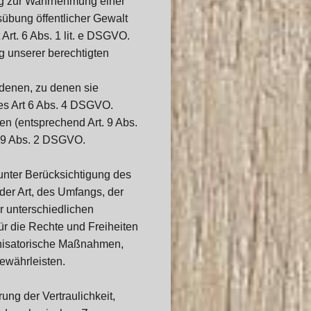
ung zur Wahrnehmung einer
usübung öffentlicher Gewalt
Art. 6 Abs. 1 lit. e DSGVO.
g unserer berechtigten
denen, zu denen sie
es Art 6 Abs. 4 DSGVO.
n (entsprechend Art. 9 Abs.
 9 Abs. 2 DSGVO.
unter Berücksichtigung des
der Art, des Umfangs, der
 unterschiedlichen
ür die Rechte und Freiheiten
anisatorische Maßnahmen,
ewährleisten.
g der Vertraulichkeit,